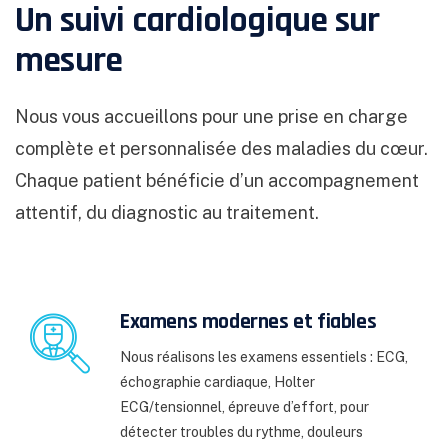
Identifier des variations nocturnes ou
Un suivi cardiologique sur
traitements, de prévenir les complications
aquatiques pendant l’enregistrement.
Prendre
besoin.
À propos du Dr Haddar Omar
.
diurnes importantes
cardiovasculaires et d’obtenir un diagnostic
rendez-vous
.
mesure
fiable pour un suivi personnalisé. Il est
essentiel pour la prévention de l’hypertension
Nous vous accueillons pour une prise en charge
non détectée.
Voir toutes nos explorations
complète et personnalisée des maladies du cœur.
cardiaques
.
Chaque patient bénéficie d’un accompagnement
attentif, du diagnostic au traitement.
Examens modernes et fiables
Nous réalisons les examens essentiels : ECG,
échographie cardiaque, Holter
ECG/tensionnel, épreuve d’effort, pour
détecter troubles du rythme, douleurs